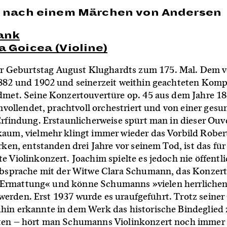
en nach einem Märchen von Andersen
rank
a Goicea (Violine)
r Geburtstag August Klughardts zum 175. Mal. Dem v
82 und 1902 und seinerzeit weithin geachteten Kompo
met. Seine Konzertouvertüre op. 45 aus dem Jahre 18
mvollendet, prachtvoll orchestriert und von einer ges
rfindung. Erstaunlicherweise spürt man in dieser Ouv
aum, vielmehr klingt immer wieder das Vorbild Rob
ken, entstanden drei Jahre vor seinem Tod, ist das für
Violinkonzert. Joachim spielte es jedoch nie öffentl
Absprache mit der Witwe Clara Schumann, das Konzert
sse Ermattung« und könne Schumanns »vielen herrlich
t werden. Erst 1937 wurde es uraufgeführt. Trotz seine
in erkannte in dem Werk das historische Bindeglied
en – hört man Schumanns Violinkonzert noch immer r