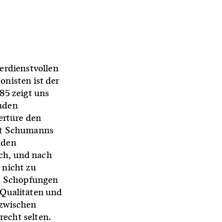
erdienstvollen
nisten ist der
85 zeigt uns
unden
ertüre den
ert Schumanns
 den
ich, und nach
 nicht zu
en Schöpfungen
r Qualitäten und
 zwischen
echt selten.