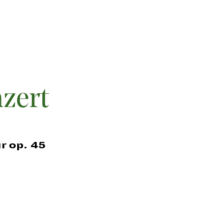
nzert
r op. 45