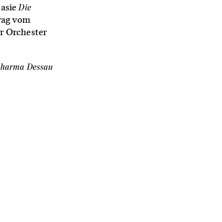
Die
tasie
Prag vom
r Orchester
apharma Dessau