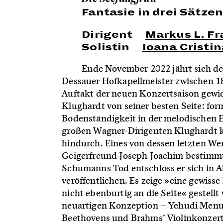
Fantasie in drei Sätz
Dirigent
Markus L. F
Solistin
Ioana Cristin
Ende November 2022 jährt sich de
Dessauer Hofkapellmeister zwischen 18
Auftakt der neuen Konzertsaison gewid
Klughardt von seiner besten Seite: for
Bodenständigkeit in der melodischen E
großen Wagner-Dirigenten Klughardt k
hindurch. Eines von dessen letzten Wer
Geigerfreund Joseph Joachim bestimmte 
Schumanns Tod entschloss er sich in 
veröffentlichen. Es zeige »eine gewi
nicht ebenbürtig an die Seite« gestell
neuartigen Konzeption – Yehudi Menuh
Beethovens und Brahms’ Violinkonzert