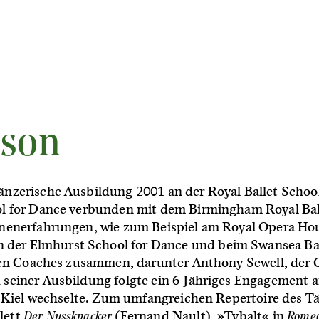
rson
änzerische Ausbildung 2001 an der Royal Ballet Schoo
ol for Dance verbunden mit dem Birmingham Royal Balle
hnenerfahrungen, wie zum Beispiel am Royal Opera Ho
 der Elmhurst School for Dance und beim Swansea Bal
enen Coaches zusammen, darunter Anthony Sewell, der
 seiner Ausbildung folgte ein 6-Jähriges Engagement 
in Kiel wechselte. Zum umfangreichen Repertoire des T
Der Nussknacker
Romeo
lett
(Fernand Nault), »Tybalt« in