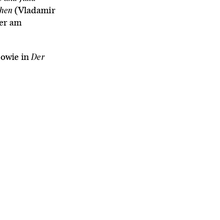
hen
(Vladamir
zer am
Der
owie in