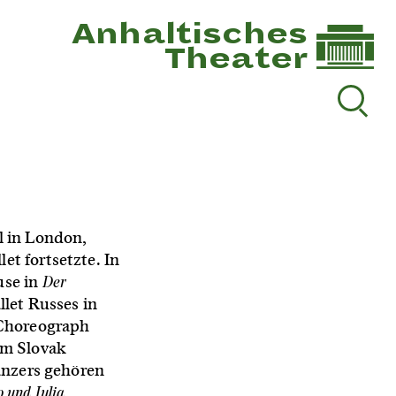
Anhaltisches
Theater
l in London,
t fortsetzte. In
Der
use in
let Russes in
 Choreograph
am Slovak
änzers gehören
 und Julia