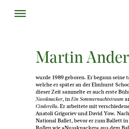
Martin Ande
wurde 1989 geboren. Er begann seine t
welche er später an der Elmhurst Scho
dieser Zeit sammelte er auch erste Bü
Nussknacker
Ein Sommernachtstraum
, in
an
Cinderella
. Er arbeitete mit verschied
Anatoli Grigoriev und David Yow. Nach
National Ballet, bevor er zum Ballett 
Rollen wie »Nussknacker« aus dem Bal