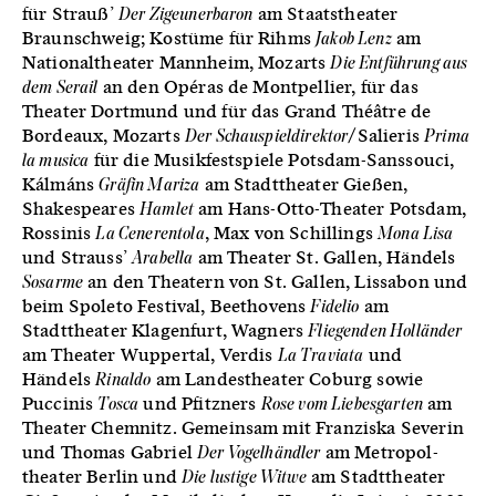
für Strauß’
Der Zigeunerbaron
am Staatstheater
Braunschweig; Kostüme für Rihms
Jakob Lenz
am
Nationaltheater Mannheim, Mozarts
Die Entführung aus
dem Serail
an den Opéras de Montpellier, für das
Theater Dortmund und für das Grand Théâtre de
Bordeaux, Mozarts
Der Schauspieldirektor
/Salieris
Prima
la musica
für die Musik­festspiele Potsdam-Sanssouci,
Kálmáns
Gräfin Mariza
am Stadttheater Gießen,
Shakespeares
Hamlet
am Hans-Otto-Theater Potsdam,
Rossinis
La Cenerentola
, Max von Schillings
Mona Lisa
und Strauss’
Arabella
am Theater St. Gallen, Händels
Sosarme
an den Theatern von St. Gallen, Lissabon und
beim Spoleto Festival, Beethovens
Fidelio
am
Stadttheater Klagenfurt, Wagners
Fliegenden Holländer
am Theater Wuppertal, Verdis
La Traviata
und
Händels
Rinaldo
am Landestheater Coburg sowie
Puccinis
Tosca
und Pfitzners
Rose vom Liebesgarten
am
Theater Chemnitz. Gemeinsam mit Franziska Severin
und Thomas Gabriel
Der Vogelhändler
am Metropol­
theater Berlin und
Die lustige Witwe
am Stadttheater