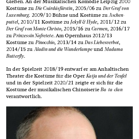
Gießen. An der Musikalischen Komödie Leipzig 2000
Kostüme zu
Die Csárdásfürstin
, 2005/06 zu
Der Graf von
Luxemburg
. 2009/10 Bühne und Kostüme zu
Aschen­
puttel
, 2010/11 Kostüme zu
Jekyll & Hyde
, 2011/12 zu
Der Graf von Monte Christo
, 2015/16 zu
Carmen
, 2016/17
zu
Prinzessin Nofretete
. Am Opernhaus 2012/13
Kostüme zu
Pinocchio
, 2013/14 zu
Das Liebesverbot
,
2014/15 zu
Aladin und die Wunderlampe
und
Madama
Butterfly
.
In der Spielzeit 2018/19 entwarf er am Anhaltischen
Theater die Kostüme für die Oper
Katja und der Teufel
und in der Spielzeit 2020/21 zeigte er sich für die
Kostüme der musikalischen Chinoiserie
Ba-ta-clan
verantwortlich.